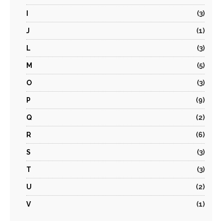
I
(3)
J
(1)
L
(3)
M
(5)
O
(3)
P
(9)
Q
(2)
R
(6)
S
(3)
T
(3)
U
(2)
V
(1)