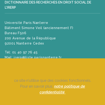
DICTIONNAIRE DES RECHERCHES EN DROIT SOCIAL DE
L’IRERP
Université Paris Nanterre
Bâtiment Simone Veil (anciennement F)
Bureau F506
200 Avenue de la République
92001 Nanterre Cedex
Tél: 01 40 97 76 45
Mail:
irerp@liste.parisnanterre.fr
ce site n'utilise que des cookies fonctionnels
.
Pour en savoir plus,
notre politique de
confidentialité