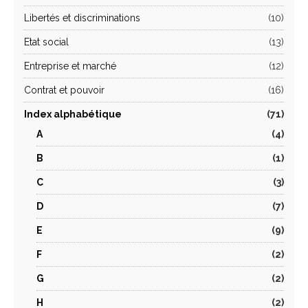
Libertés et discriminations
(10)
Etat social
(13)
Entreprise et marché
(12)
Contrat et pouvoir
(16)
Index alphabétique
(71)
A
(4)
B
(1)
C
(3)
D
(7)
E
(9)
F
(2)
G
(2)
H
(2)